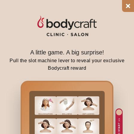
s
O
n
T
h
e
F
A little game. A big surprise!
a
Pull the slot machine lever to reveal your exclusive
c
Bodycraft reward
e
:
TAP TO START >>