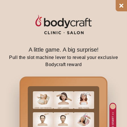
g
t
h
e
r
i
A little game. A big surprise!
g
h
Pull the slot machine lever to reveal your exclusive
t
Bodycraft reward
e
x
c
e
s
s
i
TAP TO START >>
v
e