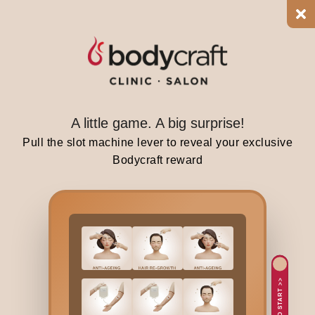
a
s
i
t
u
a
t
A little game. A big surprise!
i
Pull the slot machine lever to reveal your exclusive
o
Bodycraft reward
n
w
h
e
r
e
o
TAP TO START >>
n
o