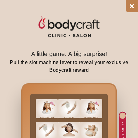
e
s
t
o
r
e
?
A little game. A big surprise!
F
Pull the slot machine lever to reveal your exclusive
o
Bodycraft reward
r
t
h
e
i
r
m
TAP TO START >>
i
n