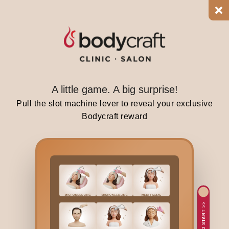
h
,
c
l
e
a
A little game. A big surprise!
n
,
Pull the slot machine lever to reveal your exclusive
a
Bodycraft reward
n
d
s
l
i
g
h
TAP TO START >>
t