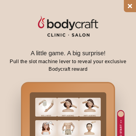
a
b
o
u
t
a
n
A little game. A big surprise!
o
Pull the slot machine lever to reveal your exclusive
n
Bodycraft reward
-
s
u
r
g
i
c
TAP TO START >>
a
l