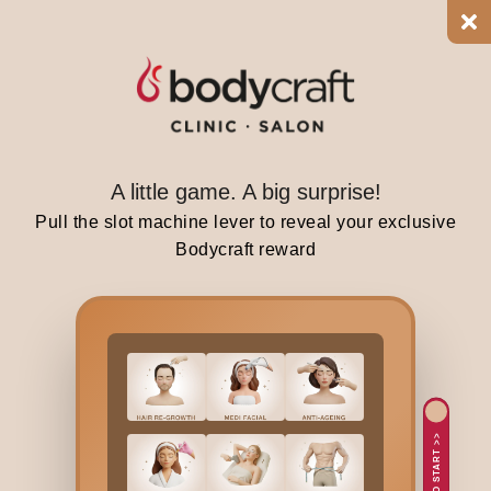
d
i
n
g
i
n
A
A little game. A big surprise!
l
Pull the slot machine lever to reveal your exclusive
i
Bodycraft reward
b
a
u
g
c
a
n
TAP TO START >>
h
a