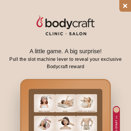
u
s
t
e
p
o
u
A little game. A big surprise!
t
Pull the slot machine lever to reveal your exclusive
s
Bodycraft reward
i
d
e
.
T
h
e
TAP TO START >>
m
o