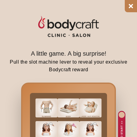
t
h
t
h
e
n
a
A little game. A big surprise!
t
Pull the slot machine lever to reveal your exclusive
u
Bodycraft reward
r
e
a
r
o
u
n
TAP TO START >>
d
i