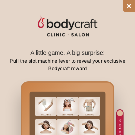
u
c
h
a
b
o
u
A little game. A big surprise!
t
Pull the slot machine lever to reveal your exclusive
e
Bodycraft reward
x
p
e
n
s
i
v
TAP TO START >>
e
t