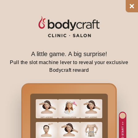
t
a
i
n
s
,
a
A little game. A big surprise!
n
Pull the slot machine lever to reveal your exclusive
d
Bodycraft reward
s
o
m
u
c
h
m
TAP TO START >>
o
r