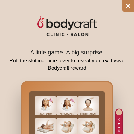
r
e
s
i
m
p
l
A little game. A big surprise!
e
Pull the slot machine lever to reveal your exclusive
,
Bodycraft reward
e
f
f
e
c
t
i
TAP TO START >>
v
e