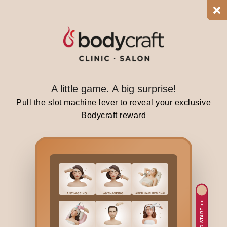
n
m
a
k
e
y
A little game. A big surprise!
o
u
Pull the slot machine lever to reveal your exclusive
r
Bodycraft reward
s
k
i
n
f
e
e
TAP TO START >>
l