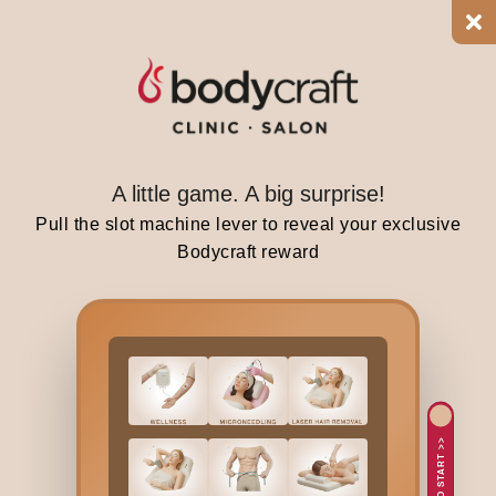
r
B
o
t
o
x
c
A little game. A big surprise!
o
Pull the slot machine lever to reveal your exclusive
u
Bodycraft reward
l
d
b
e
t
h
e
TAP TO START >>
m
i