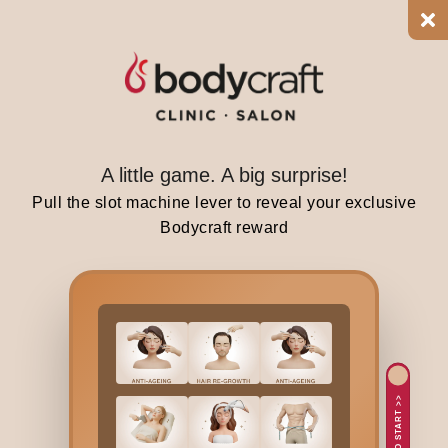
f
e
e
l
o
v
e
A little game. A big surprise!
r
Pull the slot machine lever to reveal your exclusive
w
Bodycraft reward
h
e
l
m
i
n
g
TAP TO START >>
.
S