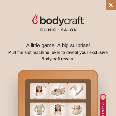
n
d
o
f
s
p
A little game. A big surprise!
i
r
Pull the slot machine lever to reveal your exclusive
i
Bodycraft reward
t
u
a
l
i
t
y
TAP TO START >>
a