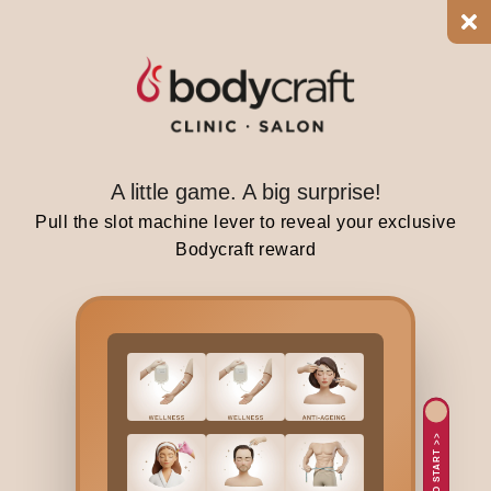
s
i
n
f
a
t
l
A little game. A big surprise!
o
Pull the slot machine lever to reveal your exclusive
s
Bodycraft reward
s
?
I
s
h
o
n
TAP TO START >>
e
y