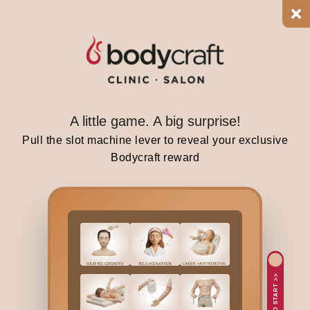
.
U
s
i
n
g
a
A little game. A big surprise!
f
Pull the slot machine lever to reveal your exclusive
a
Bodycraft reward
c
i
a
l
m
a
s
TAP TO START >>
s
a