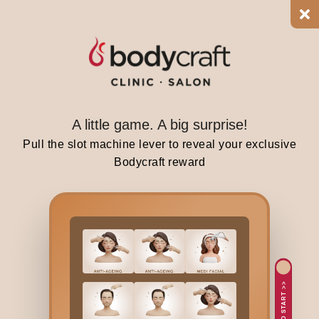
l
g
e
n
c
e
A little game. A big surprise!
t
h
Pull the slot machine lever to reveal your exclusive
a
Bodycraft reward
t
w
o
m
e
n
c
TAP TO START >>
a