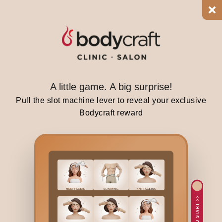
d
p
r
e
m
a
t
A little game. A big surprise!
u
Pull the slot machine lever to reveal your exclusive
r
Bodycraft reward
e
l
y
t
u
r
n
TAP TO START >>
f
r