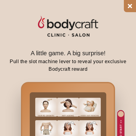
e
g
o
o
d
n
e
A little game. A big surprise!
w
Pull the slot machine lever to reveal your exclusive
s
Bodycraft reward
i
s
t
h
a
t
a
TAP TO START >>
d
v