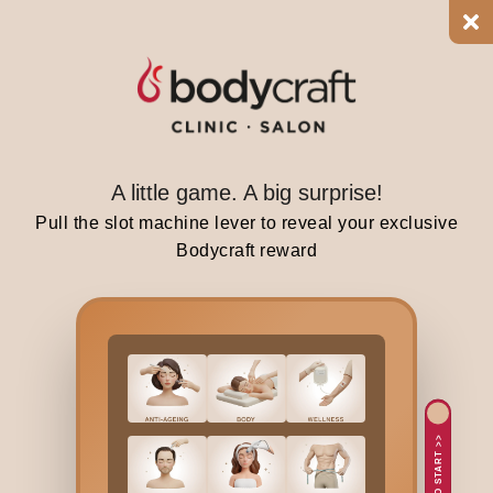
e
r
,
t
h
e
p
A little game. A big surprise!
e
Pull the slot machine lever to reveal your exclusive
r
Bodycraft reward
i
o
d
a
f
t
e
TAP TO START >>
r
g