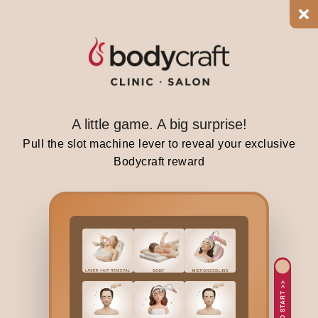
i
s
y
o
u
r
q
A little game. A big surprise!
u
Pull the slot machine lever to reveal your exclusive
e
Bodycraft reward
s
t
i
o
n
,
t
TAP TO START >>
h
e