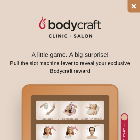
h
t
,
w
h
a
A little game. A big surprise!
t
y
Pull the slot machine lever to reveal your exclusive
o
Bodycraft reward
u
d
r
i
n
k
c
TAP TO START >>
a