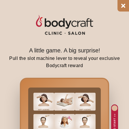
r
s
c
o
m
e
i
A little game. A big surprise!
n
Pull the slot machine lever to reveal your exclusive
.
Bodycraft reward
M
a
n
y
p
e
o
TAP TO START >>
p
l