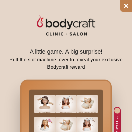
e
c
u
l
t
u
r
A little game. A big surprise!
e
Pull the slot machine lever to reveal your exclusive
w
Bodycraft reward
h
i
l
e
a
t
t
TAP TO START >>
h
e