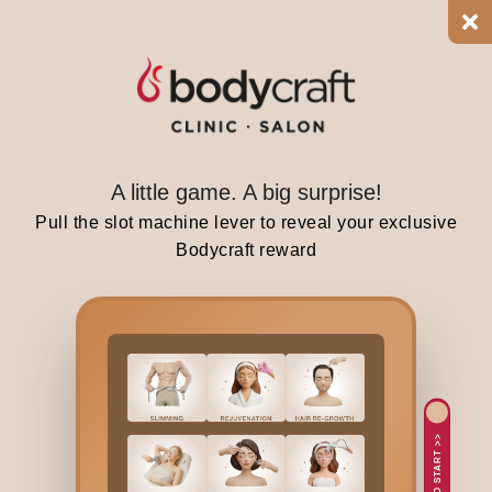
l
l
o
w
s
a
p
A little game. A big surprise!
r
Pull the slot machine lever to reveal your exclusive
e
Bodycraft reward
d
i
c
t
a
b
l
TAP TO START >>
e
p